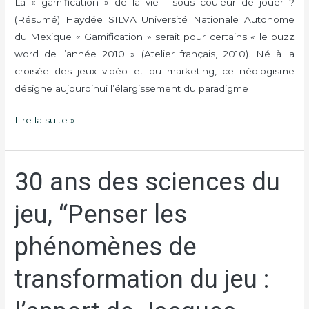
La « gamification » de la vie : sous couleur de jouer ?
de
(Résumé) Haydée SILVA Université Nationale Autonome
la
du Mexique « Gamification » serait pour certains « le buzz
vie
word de l’année 2010 » (Atelier français, 2010). Né à la
:
croisée des jeux vidéo et du marketing, ce néologisme
sous
désigne aujourd’hui l’élargissement du paradigme
couleur
Lire la suite »
de
jouer
?”
30 ans des sciences du
30
ans
jeu, “Penser les
des
sciences
phénomènes de
du
jeu,
transformation du jeu :
“Penser
les