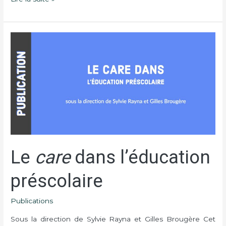
Le
care
dans
l’éducation
préscolaire
Le
care
dans l’éducation
préscolaire
Publications
Sous la direction de Sylvie Rayna et Gilles Brougère Cet