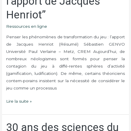
l’apport de Jacques
phénomènes
de
Henriot”
transformation
du
Ressources en ligne
jeu
Penser les phénomènes de transformation du jeu : l’apport
:
de Jacques Henriot (Résumé) Sébastien GENVO
l’apport
Université Paul Verlaine – Metz, CREM Aujourd’hui, de
de
nombreux néologismes sont formés pour penser la
Jacques
contagion du jeu à diffé-rentes sphères d’activité
Henriot”
(gamification, ludification). De même, certains théoriciens
contem-porains insistent sur la nécessité de considérer le
jeu comme un processus
Lire la suite »
30 ans des sciences du
30