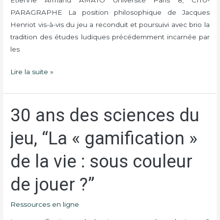
Etienne Armand AMATO Université Paris 8, CITU-
PARAGRAPHE La position philosophique de Jacques
Henriot vis-à-vis du jeu a reconduit et poursuivi avec brio la
tradition des études ludiques précédemment incarnée par
les
Lire la suite »
30 ans des sciences du
30
ans
jeu, “La « gamification »
des
sciences
de la vie : sous couleur
du
jeu,
de jouer ?”
“La
«
Ressources en ligne
gamification
»