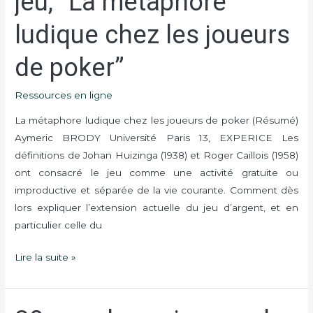
jeu, “La métaphore
sciences
ludique chez les joueurs
du
jeu,
de poker”
“La
métaphore
Ressources en ligne
ludique
chez
La métaphore ludique chez les joueurs de poker (Résumé)
les
Aymeric BRODY Université Paris 13, EXPERICE Les
joueurs
définitions de Johan Huizinga (1938) et Roger Caillois (1958)
de
ont consacré le jeu comme une activité gratuite ou
poker”
improductive et séparée de la vie courante. Comment dès
lors expliquer l’extension actuelle du jeu d’argent, et en
particulier celle du
Lire la suite »
30