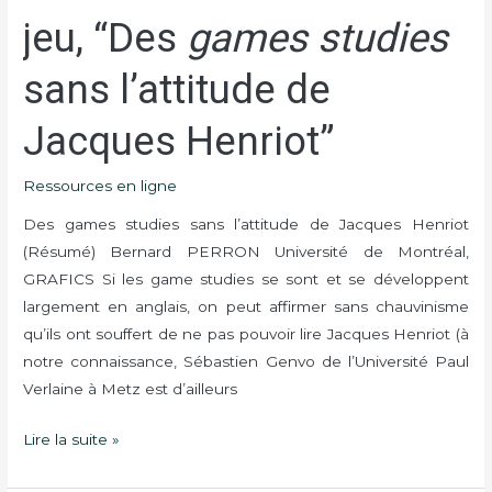
ans
jeu, “Des
games studies
des
sciences
sans l’attitude de
du
jeu,
Jacques Henriot”
“Des
games
Ressources en ligne
studies
sans
Des games studies sans l’attitude de Jacques Henriot
l’attitude
(Résumé) Bernard PERRON Université de Montréal,
de
GRAFICS Si les game studies se sont et se développent
Jacques
largement en anglais, on peut affirmer sans chauvinisme
Henriot”
qu’ils ont souffert de ne pas pouvoir lire Jacques Henriot (à
notre connaissance, Sébastien Genvo de l’Université Paul
Verlaine à Metz est d’ailleurs
Lire la suite »