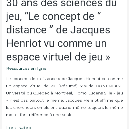
30 ans des sciences du
ans
jeu, “Le concept de “
des
sciences
distance ” de Jacques
du
jeu,
Henriot vu comme un
“Le
concept
espace virtuel de jeu »
de
“
Ressources en ligne
distance
”
Le concept de « distance » de Jacques Henriot vu comme
de
un espace virtuel de jeu (Résumé) Maude BONENFANT
Jacques
Université du Québec à Montréal, Homo Ludens Si le « jeu
Henriot
» n’est pas partout le même, Jacques Henriot affirme que
vu
les chercheurs emploient quand même toujours le même
comme
mot et font référence à une seule
un
Lire la suite »
espace