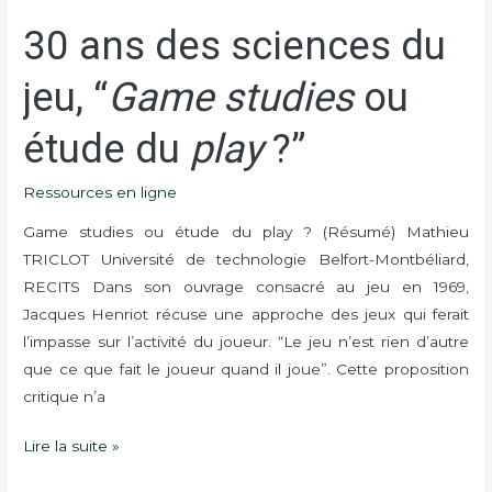
30 ans des sciences du
30
ans
jeu, “
Game studies
ou
des
sciences
étude du
play
?”
du
jeu,
Ressources en ligne
“
Game
studies
Game studies ou étude du play ? (Résumé) Mathieu
ou
TRICLOT Université de technologie Belfort-Montbéliard,
étude
RECITS Dans son ouvrage consacré au jeu en 1969,
du
Jacques Henriot récuse une approche des jeux qui ferait
play
l’impasse sur l’activité du joueur. “Le jeu n’est rien d’autre
?”
que ce que fait le joueur quand il joue”. Cette proposition
critique n’a
Lire la suite »