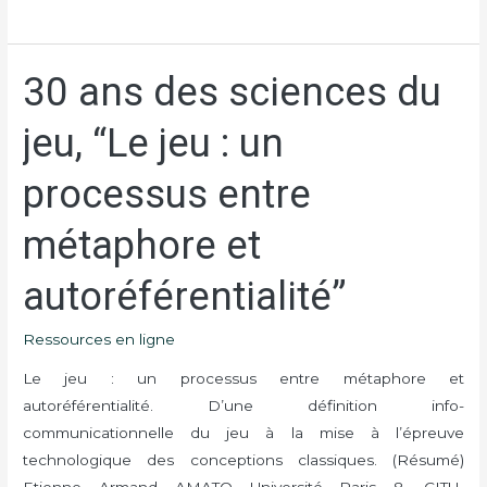
virtuel
de
30 ans des sciences du
30
jeu
ans
»
jeu, “Le jeu : un
des
sciences
processus entre
du
jeu,
métaphore et
“Le
jeu
autoréférentialité”
:
un
Ressources en ligne
processus
entre
Le jeu : un processus entre métaphore et
métaphore
autoréférentialité. D’une définition info-
et
communicationnelle du jeu à la mise à l’épreuve
autoréférentialité”
technologique des conceptions classiques. (Résumé)