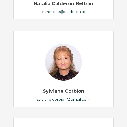
Natalia Calderón Beltrán
recherche@calderon.be
Sylviane Corbion
sylviane.corbion@gmail.com