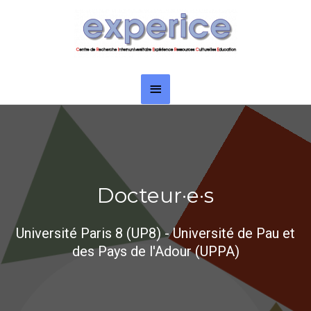
Aller
Menu
au
principal
contenu
Docteur·e·s
Université Paris 8 (UP8) - Université de Pau et
des Pays de l'Adour (UPPA)