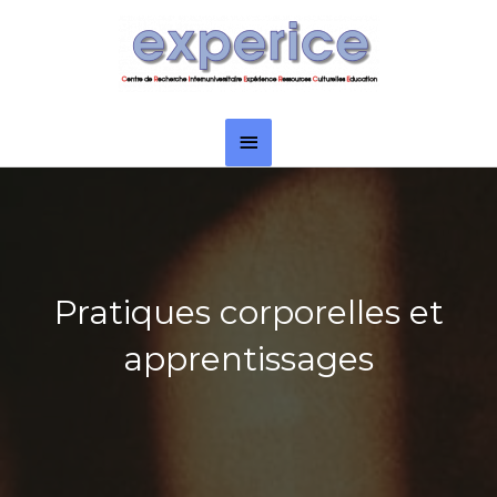
Aller
Menu
au
principal
contenu
Pratiques corporelles et
apprentissages