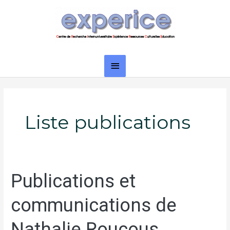
Aller
Menu
au
principal
contenu
Liste publications
Publications et
Publications
et
communications de
communications
de
Nathalie Roucous
Nathalie