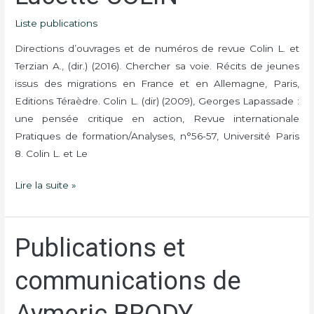
COLIN
Liste publications
Directions d’ouvrages et de numéros de revue Colin L. et
Terzian A., (dir.) (2016). Chercher sa voie. Récits de jeunes
issus des migrations en France et en Allemagne, Paris,
Editions Téraèdre. Colin L. (dir) (2009), Georges Lapassade :
une pensée critique en action, Revue internationale
Pratiques de formation/Analyses, n°56-57, Université Paris
8. Colin L. et Le
Lire la suite »
Publications et
Publications
et
communications de
communications
de
Aymeric BRODY
Aymeric