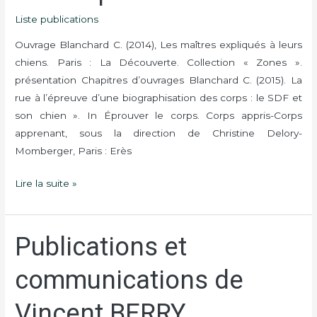
Blanchard
Liste publications
Ouvrage Blanchard C. (2014), Les maîtres expliqués à leurs
chiens. Paris : La Découverte. Collection « Zones ».
présentation Chapitres d’ouvrages Blanchard C. (2015). La
rue à l’épreuve d’une biographisation des corps : le SDF et
son chien ». In Éprouver le corps. Corps appris-Corps
apprenant, sous la direction de Christine Delory-
Momberger, Paris : Erès
Lire la suite »
Publications et
Publications
et
communications de
communications
de
Vincent BERRY
Vincent