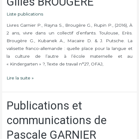
Gilles BROUGÈRE
BROUGÈRE
Liste publications
Livres Garnier P., Rayna S., Brougère G., Rupin P., (2016), À
2 ans, vivre dans un collectif d’enfants. Toulouse, Erès.
Brougère G., Kubanek A., Macaire D. & J. Putsche. La
valisette franco-allemande : quelle place pour la langue et
la culture de l’autre à l’école maternelle et au
« Kindergarten » ?, Texte de travail n°27, OFAJ,
Lire la suite »
Publications et
Publications
et
communications de
communications
de
Pascale GARNIER
Pascale