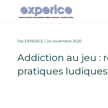
Aller
au
contenu
Par
EXPERICE
/
24 novembre 2020
Navigation
des
Addiction au jeu : 
articles
pratiques ludiques