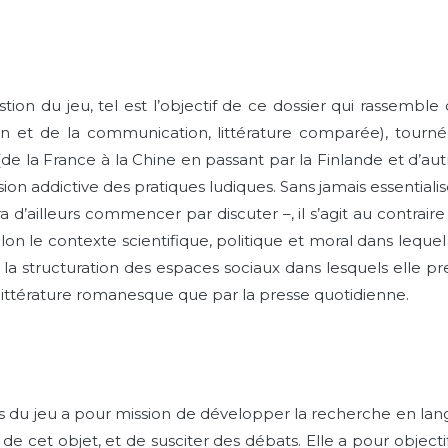
tion du jeu, tel est l’objectif de ce dossier qui rassemble 
ion et de la communication, littérature comparée), tournée
 (de la France à la Chine en passant par la Finlande et d’
ion addictive des pratiques ludiques. Sans jamais essentialise
a d’ailleurs commencer par discuter –, il s’agit au contrair
elon le contexte scientifique, politique et moral dans lequel
la structuration des espaces sociaux dans lesquels elle pr
la littérature romanesque que par la presse quotidienne.
s du jeu a pour mission de développer la recherche en langue
de cet objet, et de susciter des débats. Elle a pour objectif