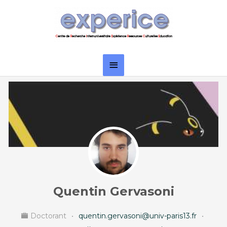
Aller
Menu
au
principal
contenu
Quentin Gervasoni
Doctorant
•
quentin.gervasoni@univ-paris13.fr
•