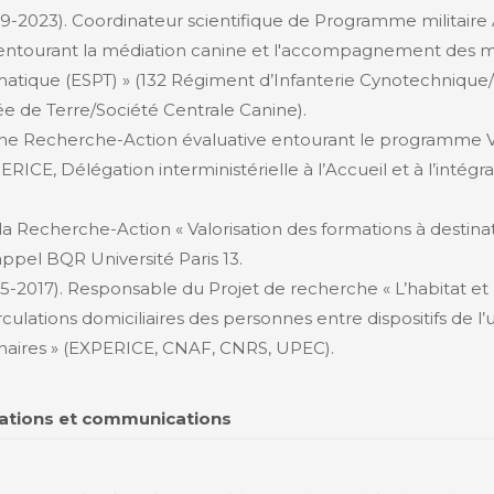
9-2023). Coordinateur scientifique de Programme militaire 
 entourant la médiation canine et l'accompagnement des mil
matique (ESPT) » (132 Régiment d’Infanterie Cynotechnique/
ée de Terre/Société Centrale Canine).
ne Recherche-Action évaluative entourant le programme Vo
RICE, Délégation interministérielle à l’Accueil et à l’intégr
a Recherche-Action « Valorisation des formations à destinat
 appel BQR Université Paris 13.
5-2017). Responsable du Projet de recherche « L’habitat et l
circulations domiciliaires des personnes entre dispositifs de l
inaires » (EXPERICE, CNAF, CNRS, UPEC).
cations et communications