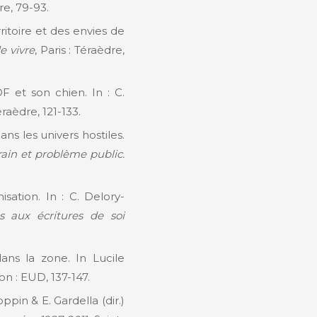
dre, 79-93.
ritoire et des envies de
e vivre
, Paris : Téraèdre,
F et son chien. In : C.
Téraèdre, 121-133.
ns les univers hostiles.
ain et problème public.
sation. In : C. Delory-
s aux écritures de soi
ans la zone. In Lucile
jon : EUD, 137-147.
ppin & E. Gardella (dir.)