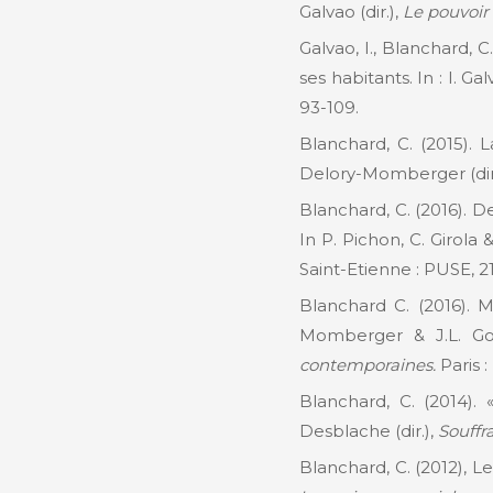
Galvao (dir.),
Le pouvoir 
Galvao, I., Blanchard, 
ses habitants. In : I. Gal
93-109.
Blanchard, C. (2015). 
Delory-Momberger (dir
Blanchard, C. (2016). D
In P. Pichon, C. Girola &
Saint-Etienne : PUSE, 2
Blanchard C. (2016). M
Momberger & J.L. Gor
contemporaines.
Paris 
Blanchard, C. (2014).
Desblache (dir.),
Souffr
Blanchard, C. (2012), Le