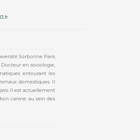
3.fr
iversité Sorbonne Paris
 Docteur en sociologie,
ématiques entourant les
animaux domestiques. Il
jets.
Il est actuellement
tion canine au sein des