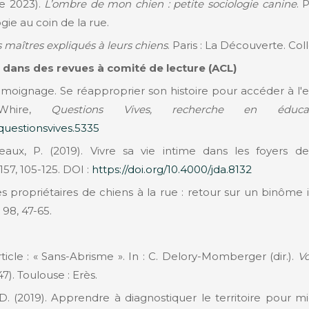
re 2023).
L’ombre de mon chien : petite sociologie canine
. 
gie au coin de la rue.
 maîtres expliqués à leurs chiens
. Paris : La Découverte. Col
 dans des revues à comité de lecture (ACL)
émoignage. Se réapproprier son histoire pour accéder à l'e
 Whire,
Questions Vives, recherche en éducat
/questionsvives.5335
teaux, P. (2019). Vivre sa vie intime dans les foyers 
157, 105-125. DOI :
https://doi.org/10.4000/jda.8132
es propriétaires de chiens à la rue : retour sur un binôme in
, 98, 47-65.
rticle : « Sans-Abrisme ». In : C. Delory-Momberger (dir.).
Vo
7). Toulouse : Erès.
 D. (2019). Apprendre à diagnostiquer le territoire pour mie