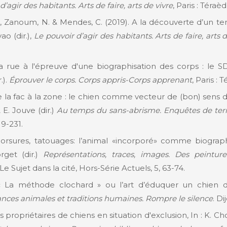
d’agir des habitants. Arts de faire, arts de vivre
, Paris : Téraè
C., Zanoum, N. & Mendes, C. (2019). A la découverte d’un ter
vao (dir.),
Le pouvoir d’agir des habitants. Arts de faire, arts d
La rue à l'épreuve d'une biographisation des corps : le SD
.).
Éprouver le corps. Corps appris-Corps apprenant
, Paris : 
e la fac à la zone : le chien comme vecteur de (bon) sens da
 E. Jouve (dir.)
Au temps du sans-abrisme. Enquêtes de terr
19-231.
orsures, tatouages: l’animal «incorporé» comme biographi
get (dir.)
Représentations, traces, images. Des peinture
: Le Sujet dans la cité, Hors-Série Actuels, 5, 63-74.
 « La méthode clochard » ou l’art d’éduquer un chien d
ances animales et traditions humaines. Rompre le silence
. Di
s propriétaires de chiens en situation d'exclusion, In : K. Cho