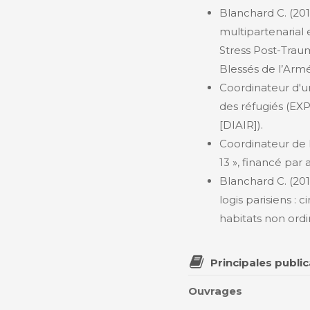
Blanchard C. (201
multipartenarial
Stress Post-Trau
Blessés de l’Arm
Coordinateur d'u
des réfugiés (EXPE
[DIAIR]).
Coordinateur de l
13 », financé par
Blanchard C. (201
logis parisiens : 
habitats non ord
Principales publi
Ouvrages