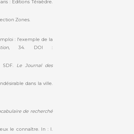
Paris : Editions Téraèdre.
lection Zones.
mploi : l'exemple de la
ion
, 34. DOI :
de SDF.
Le Journal des
désirable dans la ville.
cabulaire de recherché
ux le connaître. In : I.