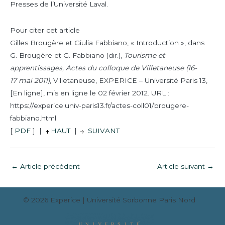
Presses de l’Université Laval.
Pour citer cet article
Gilles Brougère et Giulia Fabbiano, « Introduction », dans
G. Brougère et G. Fabbiano (dir.),
Tourisme et
apprentissages, Actes du colloque de Villetaneuse (16-
17 mai 2011)
, Villetaneuse, EXPERICE – Université Paris 13,
[En ligne], mis en ligne le 02 février 2012. URL :
https://experice.univ-paris13.fr/actes-coll01/brougere-
fabbiano.html
[
PDF
]
|
HAUT
|
SUIVANT
←
Article précédent
Article suivant
→
© 2026
Experice
| Université Sorbonne Paris Nord