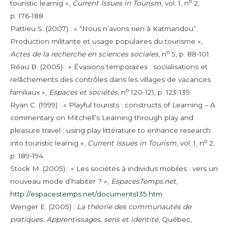
o
touristic learnig »,
Current Issues in Tourism
, vol. 1, n
2,
p. 176-188.
Pattieu
S. (2007) : « “Nous n’avons rien à Katmandou”.
Production militante et usage populaires du tourisme »,
o
Actes de la recherche en sciences sociales
, n
5, p. 88-101.
Réau
B. (2005) : « Évasions temporaires : socialisations et
relâchements des contrôles dans les villages de vacances
o
familiaux »,
Espaces et sociétés
, n
120-121, p. 123-139.
Ryan
C. (1999) : « Playful tourists : constructs of Learning – A
commentary on Mitchell’s Learning through play and
pleasure travel : using play littérature to enhance research
o
into touristic learnig »,
Current Issues in Tourism
, vol. 1, n
2,
p. 189-194.
Stock
M. (2005) : « Les sociétés à individus mobiles : vers un
nouveau mode d’habiter ? »,
EspacesTemps.net
,
http://espacestemps.net/documents135.htm
Wenger
E. (2005) :
La théorie des communautés de
pratiques. Apprentissages, sens et identité
, Québec,