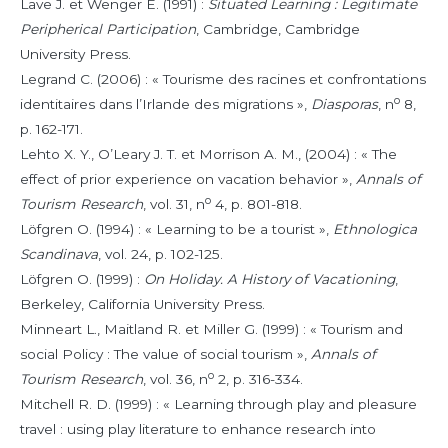
Lave
J. et
Wenger
E. (1991) :
Situated Learning : Legitimate
Peripherical Participation
, Cambridge, Cambridge
University Press.
Legrand
C. (2006) : « Tourisme des racines et confrontations
o
identitaires dans l’Irlande des migrations »,
Diasporas
, n
8,
p. 162-171.
Lehto
X. Y.,
O’Leary
J. T. et
Morrison
A. M., (2004) : « The
effect of prior experience on vacation behavior »,
Annals of
o
Tourism Research
, vol. 31, n
4, p. 801-818.
Löfgren
O. (1994) : « Learning to be a tourist »,
Ethnologica
Scandinava
, vol. 24, p. 102-125.
Löfgren
O. (1999) :
On Holiday. A History of Vacationing
,
Berkeley, California University Press.
Minneart
L.,
Maitland
R. et
Miller
G. (1999) : « Tourism and
social Policy : The value of social tourism »,
Annals of
o
Tourism Research
, vol. 36, n
2, p. 316-334.
Mitchell
R. D. (1999) : « Learning through play and pleasure
travel : using play literature to enhance research into