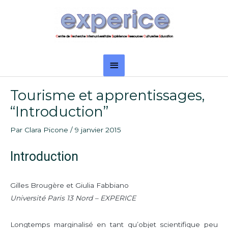
Aller
Menu
au
principal
contenu
Navigation
Tourisme et apprentissages,
des
“Introduction”
articles
Par
Clara Picone
/
9 janvier 2015
Introduction
Gilles Brougère et Giulia Fabbiano
Université Paris 13 Nord – EXPERICE
Longtemps marginalisé en tant qu’objet scientifique peu