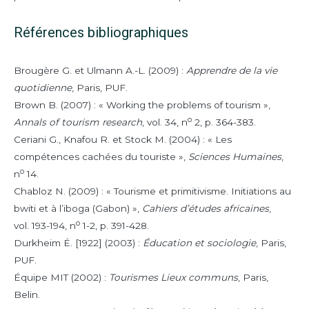
Références bibliographiques
Brougère
G. et
Ulmann
A.-L. (2009) :
Apprendre de la vie
quotidienne
, Paris, PUF.
Brown
B. (2007) : « Working the problems of tourism »,
o
Annals of tourism research
, vol. 34, n
2, p. 364-383.
Ceriani
G.,
Knafou
R. et
Stock
M. (2004) : « Les
compétences cachées du touriste »,
Sciences Humaines
,
o
n
14.
Chabloz
N. (2009) : « Tourisme et primitivisme. Initiations au
bwiti et à l’iboga (Gabon) »,
Cahiers d’études africaines
,
o
vol. 193-194, n
1-2, p. 391-428.
Durkheim
É. [1922] (2003) :
Éducation et sociologie
, Paris,
PUF.
Équipe MIT
(2002) :
Tourismes Lieux communs
, Paris,
Belin.