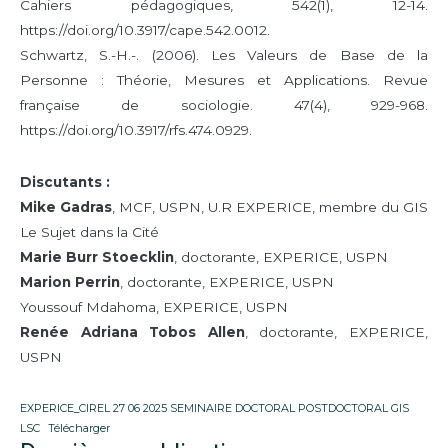
Cahiers pédagogiques, 542(1), 12-14.
https://doi.org/10.3917/cape.542.0012.
Schwartz, S.-H.-. (2006). Les Valeurs de Base de la
Personne : Théorie, Mesures et Applications. Revue
française de sociologie. 47(4), 929-968.
https://doi.org/10.3917/rfs.474.0929.
Discutants :
Mike Gadras
, MCF, USPN, U.R EXPERICE, membre du GIS
Le Sujet dans la Cité
Marie Burr Stoecklin
, doctorante, EXPERICE, USPN
Marion Perrin
, doctorante, EXPERICE, USPN
Youssouf Mdahoma, EXPERICE, USPN
Renée Adriana Tobos Allen
, doctorante, EXPERICE,
USPN
EXPERICE_CIREL 27 06 2025 SEMINAIRE DOCTORAL POSTDOCTORAL GIS
LSC
Télécharger