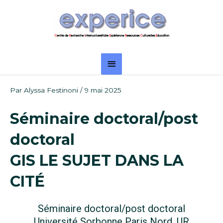
Aller
Menu
au
principal
contenu
Navigation
Par
Alyssa Festinoni
/
9 mai 2025
des
articles
Séminaire doctoral/post
doctoral
GIS LE SUJET DANS LA
CITÉ
Séminaire doctoral/post doctoral
Université Sorbonne Paris Nord, UR