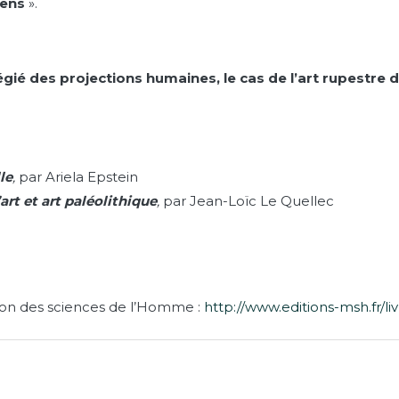
sens
».
gié des projections humaines, le cas de l’art rupestre d
le
,
par Ariela Epstein
art et art paléolithique
,
par Jean-Loïc Le Quellec
ison des sciences de l’Homme :
http://www.editions-msh.fr/