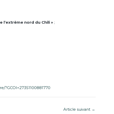
e l’extrême nord du Chili »
;
livre/?GCOI=27351100881770
Article suivant
→