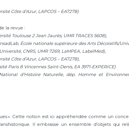
ersité Côte d’Azur, LAPCOS – EA7278)
 la revue :
versité Toulouse 2 Jean Jaurès, UMR TRACES 5608)
,
sadLab, École nationale supérieure des Arts Décoratifs/Univ
e Université, CNRS, UMR 7269, LaMPEA, LabelMed)
,
ersité Côte d’Azur, LAPCOS – EA7278)
,
sité Paris 8 Vincennes Saint-Denis, EA 3971-EXPERICE)
National d’Histoire Naturelle, dép. Homme et Environn
ques ». Cette notion est ici appréhendée comme un conce
transhistorique. Il embrasse un ensemble d’objets qui relè