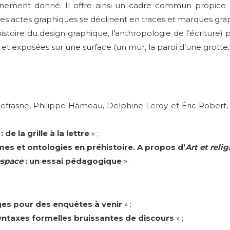
nement donné. Il offre ainsi un cadre commun propice p
Les actes graphiques se déclinent en traces et marques gra
l’histoire du design graphique, l’anthropologie de l’écriture) 
u) et exposées sur une surface (un mur, la paroi d’une grotte
Defrasne, Philippe Hameau, Delphine Leroy et Éric Robert
 de la grille à la lettre
» ;
es et ontologies en préhistoire. A propos d’
Art et reli
’espace
: un essai pédagogique
».
ges pour des enquêtes à venir
» ;
syntaxes formelles bruissantes de discours
» ;