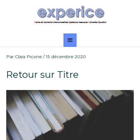
Aller
Menu
au
principal
contenu
Navigation
Par
Clara Picone
/
15 décembre 2020
des
articles
Retour sur Titre